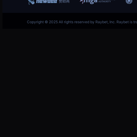
跳
首页–英雄联盟竞猜-2025英雄联盟(LOL)S15预测冠
至
内
容
英雄联盟lpl下
赛事竞猜