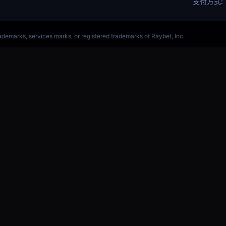
军赛赛事网站
注平台_S14英雄