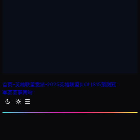
跳
首页–英雄联盟竞猜-2025英雄联盟(LOL)S15预测冠
至
军赛赛事网站
内
容