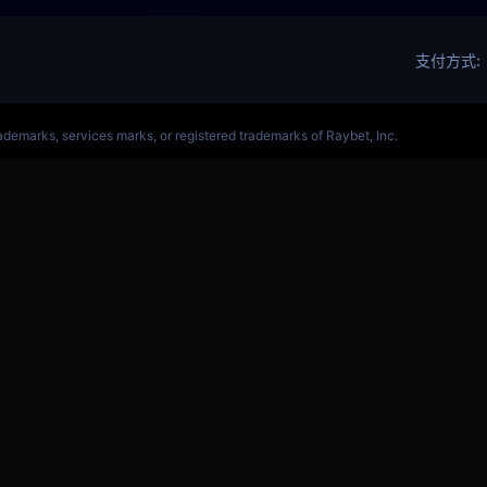
军赛赛事网站
赛压_S14英雄联