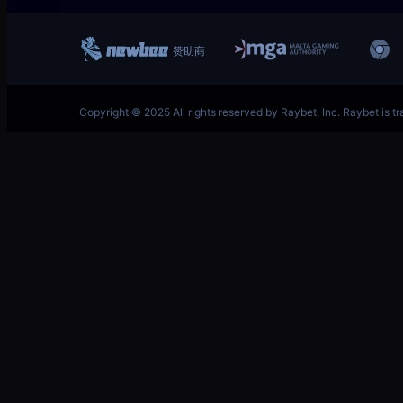
跳
首页–英雄联盟竞猜-2025英雄联盟(LOL)S15预测冠
至
内
容
英雄联盟S14比