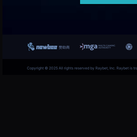
跳
首页–英雄联盟竞猜-2025英雄联盟(LOL)S15预测冠
至
内
容