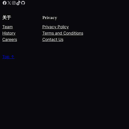
Facebook
X
Instagram
TikTok
GitHub
关于
Privacy
Team
Privacy Policy
History
Terms and Conditions
Careers
Contact Us
Top ↑