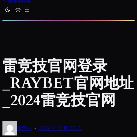
军赛赛事网站
内
容
雷竞技官网登录
_RAYBET官网地址
_2024雷竞技官网
·
雷竞技
2024 年 7 月 22 日